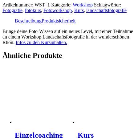
Menge
Artikelnummer:
WST_1
Kategorie:
Workshop
Schlagwörter:
Fotografie
,
fotokurs
,
Fotoworkshop
,
Kurs
,
landschaftsfotografie
Beschreibung
Produktsicherheit
Bringe deine Foto-Wissen auf ein neues Level, mit einer Teilnahme
an einem Workshop Landschaftsfotografie in der wunderschönen
Rhön.
Infos zu den Kursinhalten.
Ähnliche Produkte
Einzelcoaching
Kurs