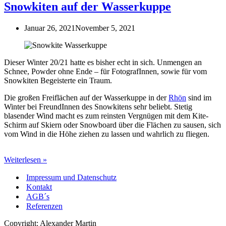
Snowkiten auf der Wasserkuppe
Januar 26, 2021
November 5, 2021
Dieser Winter 20/21 hatte es bisher echt in sich. Unmengen an
Schnee, Powder ohne Ende – für FotografInnen, sowie für vom
Snowkiten Begeisterte ein Traum.
Die großen Freiflächen auf der Wasserkuppe in der
Rhön
sind im
Winter bei FreundInnen des Snowkitens sehr beliebt. Stetig
blasender Wind macht es zum reinsten Vergnügen mit dem Kite-
Schirm auf Skiern oder Snowboard über die Flächen zu sausen, sich
vom Wind in die Höhe ziehen zu lassen und wahrlich zu fliegen.
Snowkiten
Weiterlesen »
auf
Impressum und Datenschutz
der
Wasserkuppe
Kontakt
AGB´s
Referenzen
Copyright: Alexander Martin