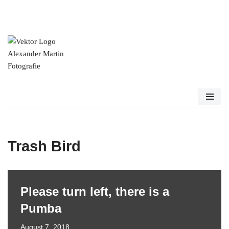
Zum
Inhalt
springen
Trash Bird
Please turn left, there is a
Pumba
August 7, 2018