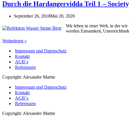
Durch die Hardangervidda Teil 1 – Society,
September 26, 2018
Mai 20, 2020
Wir leben in einer Welt, in der w
werden Einsamkeit, Unerreichbark
Durch
Weiterlesen »
die
Impressum und Datenschutz
Hardangervidda
Teil
Kontakt
1
AGB´s
–
Referenzen
Society,
I
Copyright: Alexander Martin
hope
Impressum und Datenschutz
you’re
not
Kontakt
lonely
AGB´s
without
Referenzen
me
Copyright: Alexander Martin