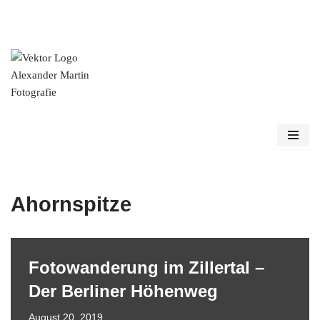
Zum
Inhalt
springen
Ahornspitze
Fotowanderung im Zillertal –
Der Berliner Höhenweg
August 20, 2019