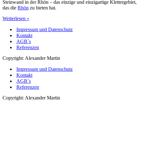
Steinwand in der Rhön – das einzige und einzigartige Klettergebiet,
das die
Rhön
zu bieten hat.
Klettern
Weiterlesen »
an
Impressum und Datenschutz
der
Steinwand
Kontakt
Rhön
AGB´s
Referenzen
Copyright: Alexander Martin
Impressum und Datenschutz
Kontakt
AGB´s
Referenzen
Copyright: Alexander Martin