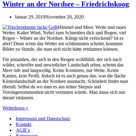
Winter an der Nordsee – Friedrichskoog
Januar 29, 2019
November 20, 2020
Himmel und Meer. Weite und raues
Wetter. Kalter Wind, Nebel zum Schneiden dick und Regen, viel
Regen – Winter an der Nordsee. Klingt nicht verlockend? Ist es
aber! Denn wenn das Wetter am schlimmsten scheint, kommen
Bilder zu Stande, die man sich nicht hätte erträumen können.
Für jemanden, der sich in den Bergen wohlfühlt, der sich nach
wilder, schroffer und unwirtlicher Landschaft sehnt, scheint das
Meer öde und langweilig. Keine Konturen, nur Weite. Keine
Kanten, kein Profil. Jedoch ist es auch genau das, was die flache
Küstenlandschaft an der Nordsee ausmacht. Schönheit findet man
überall. Selbst da wo man es aus reiner Skepsis und
Voreingenommenheit nicht vermuten würde. Man muss sich nur
darauf einlassen.
Winter
Weiterlesen »
an
Impressum und Datenschutz
der
Nordsee
Kontakt
–
AGB´s
Friedrichskoog
Referenzen