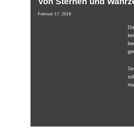
Von Sternen und Wahrz
Februar 17, 2018
Di
ke
be
ge
Se
so
mu