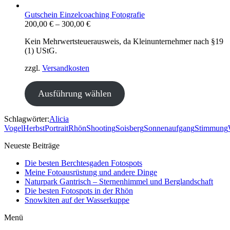
Gutschein Einzelcoaching Fotografie
200,00
€
–
300,00
€
Kein Mehrwertsteuerausweis, da Kleinunternehmer nach §19
(1) UStG.
zzgl.
Versandkosten
Ausführung wählen
Schlagwörter:
Alicia
Vogel
Herbst
Portrait
Rhön
Shooting
Soisberg
Sonnenaufgang
Stimmung
Neueste Beiträge
Die besten Berchtesgaden Fotospots
Meine Fotoausrüstung und andere Dinge
Naturpark Gantrisch – Sternenhimmel und Berglandschaft
Die besten Fotospots in der Rhön
Snowkiten auf der Wasserkuppe
Menü