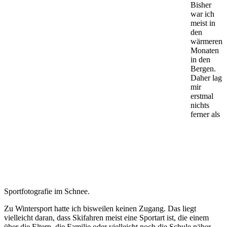
Bisher
war ich
meist in
den
wärmeren
Monaten
in den
Bergen.
Daher lag
mir
erstmal
nichts
ferner als
Sportfotografie im Schnee.
Zu Wintersport hatte ich bisweilen keinen Zugang. Das liegt
vielleicht daran, dass Skifahren meist eine Sportart ist, die einem
über die Eltern, die Familie oder vielleicht noch die Schule näher