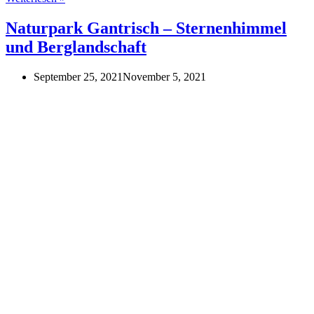
besten
Berchtesgaden
Naturpark Gantrisch – Sternenhimmel
Fotospots
und Berglandschaft
September 25, 2021
November 5, 2021