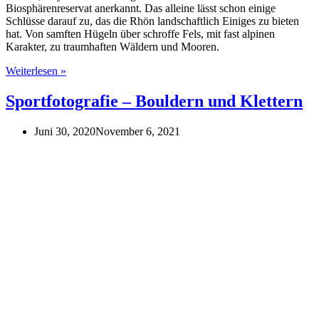
Biosphärenreservat anerkannt. Das alleine lässt schon einige
Schlüsse darauf zu, das die Rhön landschaftlich Einiges zu bieten
hat. Von samften Hügeln über schroffe Fels, mit fast alpinen
Karakter, zu traumhaften Wäldern und Mooren.
Die
Weiterlesen »
besten
Fotospots
Sportfotografie – Bouldern und Klettern
in
der
Juni 30, 2020
November 6, 2021
Rhön