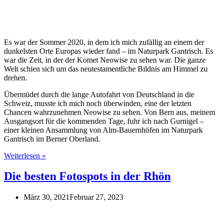
Es war der Sommer 2020, in dem ich mich zufällig an einem der
dunkelsten Orte Europas wieder fand – im Naturpark Gantrisch. Es
war die Zeit, in der der Komet Neowise zu sehen war. Die ganze
Welt schien sich um das neutestamentliche Bildnis am Himmel zu
drehen.
Übermüdet durch die lange Autofahrt von Deutschland in die
Schweiz, musste ich mich noch überwinden, eine der letzten
Chancen wahrzunehmen Neowise zu sehen. Von Bern aus, meinem
Ausgangsort für die kommenden Tage, fuhr ich nach Gurnigel –
einer kleinen Ansammlung von Alm-Bauernhöfen im Naturpark
Gantrisch im Berner Oberland.
Naturpark
Weiterlesen »
Gantrisch
–
Die besten Fotospots in der Rhön
Sternenhimmel
und
März 30, 2021
Februar 27, 2023
Berglandschaft